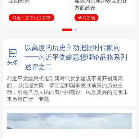
全面振兴
建设为统领加强党的各
方面建设
法律
中央文件
金融
汽车
习近平总书记关切事
学习新语
食品
人居
信息化
数字经济
学术中国
乡村振兴
银龄
溯源中国
以高度的历史主动把握时代航向
——习近平党建思想理论品格系列
城市
旅游
能源
会展
头条
述评之二
彩票
娱乐
时尚
悦读
习近平党建思想指引新时代党的建设不断开创新局
面，以把握大势、擘画党和国家发展前景的历史主
动，引领亿万人民向着强国建设、民族复兴的光明未
公益
一带一路
亚太网
上市公司
来勇毅前行
专题
文化产业
地方频道