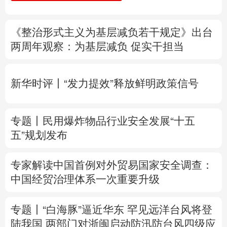
树立和践行正确政绩观
专题
多语种频道
《整治形式主义为基层减负若干规定》出台
English
Español
Français
عربى
两周年
观察
：为基层减负 促实干担当
Русский язык
日本語
한국어
新华时评丨“发力提效”释放鲜明政策信号
Deutsch
Português
专题丨
民用爆炸物品行业安全发展“十五
五”规划发布
专家解读中国首例对外贸易国家安全调查：
中国经贸治理体系一次重要升级
专题丨
“白海豚”逼近华东 罕见远洋台风将登