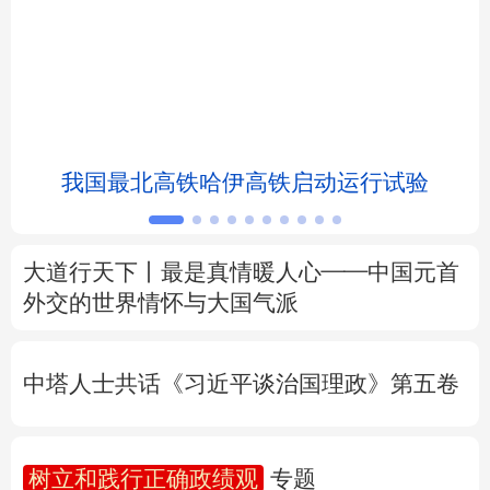
北京
天津
河北
山西
辽宁
吉林
上海
江苏
浙江
安徽
福建
江西
我国最北高铁哈伊高铁启动运行试验
山东
河南
湖北
湖南
广东
广西
海南
重庆
大道行天下丨最是真情暖人心——中国元首
四川
贵州
云南
西藏
外交的
世界
情怀与大国气派
陕西
甘肃
青海
宁夏
中塔人士共话《习近平谈治国理政》第五卷
新疆
内蒙古
黑龙江