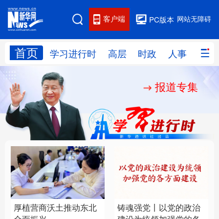
客户端
网站无障碍
PC版本
首页
网站地图
学习进行时
高层
时政
人事
国际
报道专集
学习进行时
高层
时政
人事
国际
财经
网评
港澳
台湾
思客智库
全球连线
教育
科技
科创
量子
体育
文化
书画
健康
军事
厚植营商沃土推动东北
铸魂强党丨以党的政治
访谈
视频
图片
政务