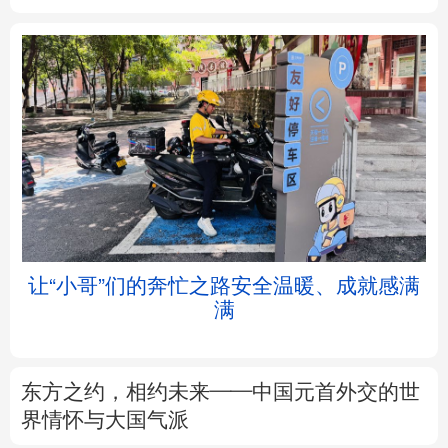
北京
天津
河北
山西
辽宁
吉林
上海
江苏
浙江
安徽
福建
江西
让“小哥”们的奔忙之路安全温暖、成就感满
满
山东
河南
湖北
湖南
广东
广西
海南
重庆
东方之约，相约未来——中国元首外交的世
四川
贵州
云南
西藏
界情怀与大国气派
陕西
甘肃
青海
宁夏
以数观势丨知识产权强国建设驶入“快车道”
新疆
内蒙古
黑龙江
树立和践行正确政绩观
不作无补之功 不为