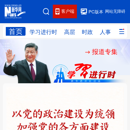
客户端
网站无障碍
PC版本
首页
网站地图
学习进行时
高层
时政
人事
国际
报道专集
学习进行时
高层
时政
人事
国际
财经
网评
港澳
台湾
思客智库
全球连线
教育
科技
科创
量子
体育
文化
书画
健康
军事
铸魂强党丨以党的政治
“作为千年古都，要把传
访谈
视频
图片
政务