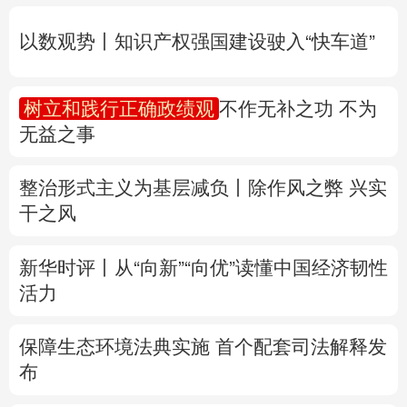
无益之事
多语种频道
整治形式主义为基层减负丨除作风之弊 兴实
English
Español
Français
عربى
干之风
Русский язык
日本語
한국어
新华时评丨从“向新”“向优”读懂中国经济韧性
Deutsch
Português
活力
保障生态环境法典实施 首个配套司法解释发
布
联合国教科文组织确认北京为2029年“世界
建筑之都”
专题丨
两部门预拨3.3亿元支持8省市应急抢