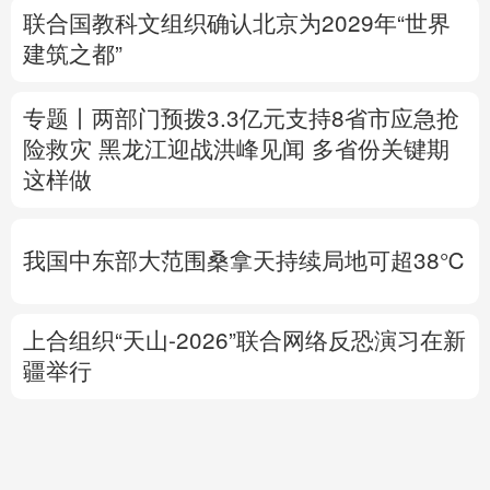
险救灾
黑龙江迎战洪峰见闻
多省份关键期
这样做
我国中东部大范围桑拿天持续局地可超38℃
上合组织“天山-2026”联合网络反恐演习在新
疆举行
中方代表：防止“三股势力”借助新兴技术蔓
延渗透
专题丨
伊朗与阿曼就霍尔木兹海峡拟定航道
坐标达成一致
海峡现有两条航道将关闭