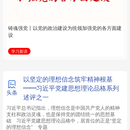
建设为统领加强党的各
统和现代有机融合在一
方面建设
起”
法律
中央文件
金融
汽车
学习新语
近镜头
食品
人居
信息化
数字经济
学术中国
乡村振兴
银龄
溯源中国
以坚定的理想信念筑牢精神根基
——习近平党建思想理论品格系列
城市
旅游
能源
会展
头条
述评之一
彩票
娱乐
时尚
悦读
习近平总书记指出，理想信念是中国共产党人的精神
支柱和政治灵魂，也是保持党的团结统一的思想基
础
习近平
党建思想理论品格中，居首位的正是“坚定
公益
一带一路
亚太网
上市公司
的理想信念”
专题
文化产业
地方频道