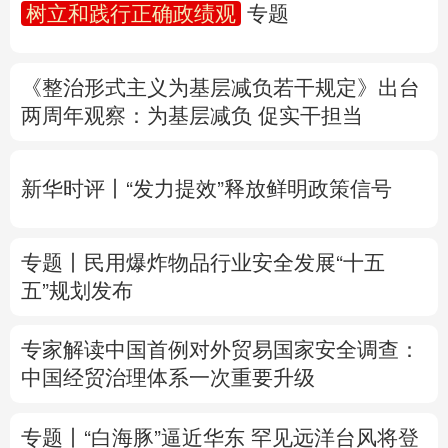
树立和践行正确政绩观
专题
多语种频道
《整治形式主义为基层减负若干规定》出台
English
Español
Français
عربى
两周年
观察
：为基层减负 促实干担当
Русский язык
日本語
한국어
新华时评丨“发力提效”释放鲜明政策信号
Deutsch
Português
专题丨
民用爆炸物品行业安全发展“十五
五”规划发布
专家解读中国首例对外贸易国家安全调查：
中国经贸治理体系一次重要升级
专题丨
“白海豚”逼近华东 罕见远洋台风将登