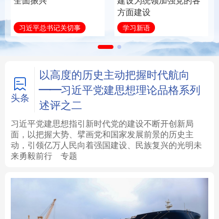
全面振兴
建设为统领加强党的各
方面建设
法律
中央文件
金融
汽车
习近平总书记关切事
学习新语
食品
人居
信息化
数字经济
学术中国
乡村振兴
银龄
溯源中国
以高度的历史主动把握时代航向
——习近平党建思想理论品格系列
城市
旅游
能源
会展
头条
述评之二
彩票
娱乐
时尚
悦读
习近平党建思想指引新时代党的建设不断开创新局
面，以把握大势、擘画党和国家发展前景的历史主
动，引领亿万人民向着强国建设、民族复兴的光明未
公益
一带一路
亚太网
上市公司
来勇毅前行
专题
文化产业
地方频道