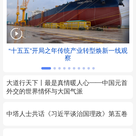
北京
天津
河北
山西
辽宁
吉林
上海
江苏
浙江
安徽
福建
江西
“十五五”开局之年传统产业转型焕新一线观
察
山东
河南
湖北
湖南
广东
广西
海南
重庆
大道行天下丨最是真情暖人心——中国元首
四川
贵州
云南
西藏
外交的
世界
情怀与大国气派
陕西
甘肃
青海
宁夏
中塔人士共话《习近平谈治国理政》第五卷
新疆
内蒙古
黑龙江