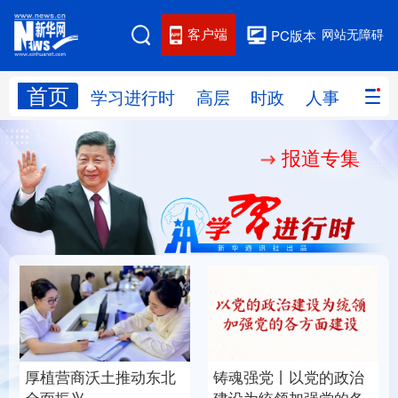
客户端
网站无障碍
PC版本
首页
网站地图
学习进行时
高层
时政
人事
国际
报道专集
学习进行时
高层
时政
人事
国际
财经
网评
港澳
台湾
思客智库
全球连线
教育
科技
科创
量子
体育
文化
书画
健康
军事
厚植营商沃土推动东北
铸魂强党丨以党的政治
访谈
视频
图片
政务