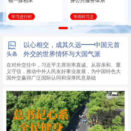
身公共服务体系
福一脉相承
法律
中央文件
金融
汽车
学而时习之
学习进行时
食品
人居
信息化
数字经济
学术中国
乡村振兴
银龄
溯源中国
以心相交，成其久远——中国元首
外交的世界情怀与大国气派
头条
城市
旅游
能源
会展
在对外交往中，习近平主席坦率真诚、从容亲和、重
义守信，推动中外人民友好事业发展，为中国特色大
彩票
娱乐
时尚
悦读
国外交赢得广泛国际认同和深厚民意基础
公益
一带一路
亚太网
上市公司
文化产业
地方频道