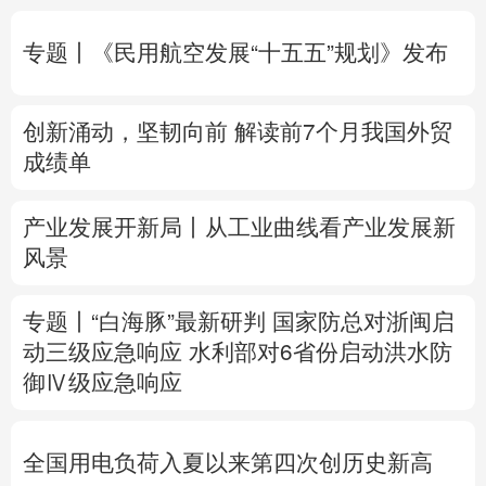
多语种频道
专题丨
《民用航空发展“十五五”规划》发布
English
Español
Français
عربى
创新涌动，坚韧向前 解读前7个月我国外贸
Русский язык
日本語
한국어
成绩单
Deutsch
Português
产业发展开新局丨
从工业曲线看产业发展新
风景
专题丨
“白海豚”最新研判
国家防总对浙闽启
动三级应急响应
水利部对6省份启动洪水防
御Ⅳ级应急响应
全国用电负荷入夏以来第四次创历史新高