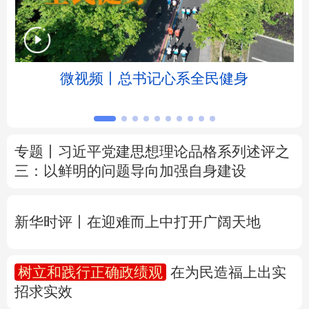
北京
天津
河北
山西
辽宁
吉林
上海
江苏
京
微视频丨总书记心系全民健身
浙江
安徽
福建
江西
山东
河南
湖北
湖南
专题丨
习近平党建思想理论品格系列述评之
三：以鲜明的问题导向加强自身建设
广东
广西
海南
重庆
四川
贵州
云南
西藏
新华时评丨在迎难而上中打开广阔天地
陕西
甘肃
青海
宁夏
树立和践行正确政绩观
在为民造福上出实
新疆
内蒙古
黑龙江
招求实效