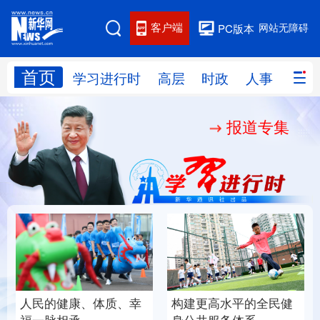
客户端
网站无障碍
PC版本
首页
网站地图
学习进行时
高层
时政
人事
国际
报道专集
学习进行时
高层
时政
人事
国际
财经
网评
港澳
台湾
思客智库
全球连线
教育
科技
科创
量子
体育
文化
书画
健康
军事
构建更高水平的全民健
人民的健康、体质、幸
访谈
视频
图片
政务