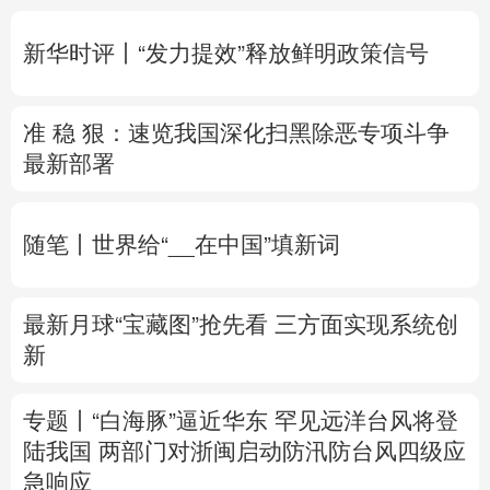
多语种频道
新华时评丨“发力提效”释放鲜明政策信号
English
Español
Français
عربى
准 稳 狠：速览我国深化扫黑除恶专项斗争
Русский язык
日本語
한국어
最新部署
Deutsch
Português
随笔丨世界给“__在中国”填新词
最新月球“宝藏图”抢先看
三方面实现系统创
新
专题丨
“白海豚”逼近华东 罕见远洋台风将登
陆我国
两部门对浙闽启动防汛防台风四级应
急响应