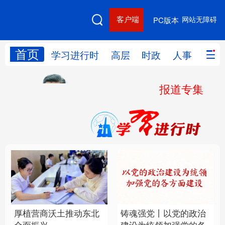
客户端
网站无障碍
PC版本
首页
网站地图
学习进行时
高层
时政
人事
国际
报道专集
学习进行时
高层
时政
人事
国际
财经
网评
港澳
台湾
思客智库
全球连线
教育
科技
科创
量子
体育
文化
书画
健康
军事
厚植营商沃土推动东北
铸魂强党丨以党的政治
访谈
视频
图片
政务