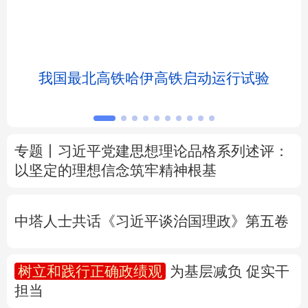
北京
天津
河北
山西
辽宁
吉林
上海
江苏
我国最北高铁哈伊高铁启动运行试验
浙江
安徽
福建
江西
山东
河南
湖北
湖南
专题丨
习近平党建思想理论品格系列述评：
以坚定的理想信念筑牢精神根基
广东
广西
海南
重庆
四川
贵州
云南
西藏
中塔人士共话《习近平谈治国理政》第五卷
陕西
甘肃
青海
宁夏
树立和践行正确政绩观
为基层减负 促实干
新疆
内蒙古
黑龙江
担当