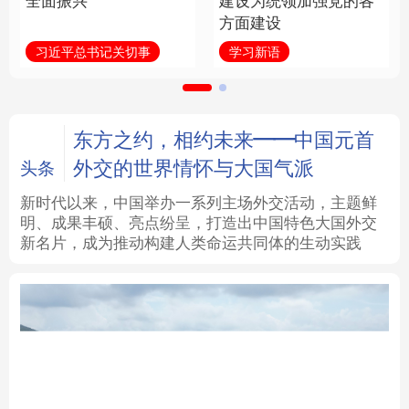
全面振兴
建设为统领加强党的各
方面建设
法律
中央文件
金融
汽车
习近平总书记关切事
学习新语
食品
人居
信息化
数字经济
学术中国
乡村振兴
银龄
溯源中国
东方之约，相约未来——中国元首
外交的世界情怀与大国气派
头条
城市
旅游
能源
会展
新时代以来，中国举办一系列主场外交活动，主题鲜
明、成果丰硕、亮点纷呈，打造出中国特色大国外交
彩票
娱乐
时尚
悦读
新名片，成为推动构建人类命运共同体的生动实践
公益
一带一路
亚太网
上市公司
文化产业
地方频道