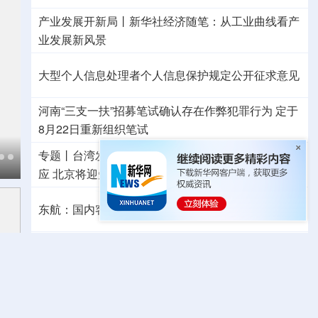
产业发展开新局丨
新华社经济随笔：从工业曲线看产
业发展新风景
大型个人信息处理者个人信息保护规定公开征求意见
河南“三支一扶”招募笔试确认存在作弊犯罪行为
定于
8月22日重新组织笔试
专题丨
台湾发布“白海豚”海上警报
浙江防台风Ⅲ级响
应
北京将迎短时强降水
河北暴雨Ⅳ级应急响应
东航：国内客票提前14天免费退改
外交部发言人就日本主流民意鲜明反核立场等答问
国防部：中国军队坚决反制任何闹海挑衅图谋