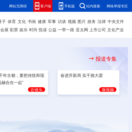
网站无障碍
客户端
手机版
站内搜索
网络举报专区
量子
体育
文化
书画
健康
军事
访谈
视频
图片
政务
法律
中央文件
会展
彩票
娱乐
时尚
悦读
公益
一带一路
亚太网
上市公司
文化产业
报道专集
奋进开新局 实干挑大梁
为千年古都，要把传统和现
机融合在一起”
微视频
近镜头