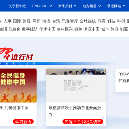
关于新华社
ENGLISH
新华报刊
地方频道
承建网站
政
人事
国际
财经
网评
港澳
台湾
思客智库
全球连线
教育
科技
科创
生活
信息化
数字经济
学术中国
乡村振兴
银龄
溯源中国
城市
旅游
能源
身 共筑健康中国
厚植营商沃土推动东北全面振
“作
兴
代有
学习新语
习近平总书记关切事