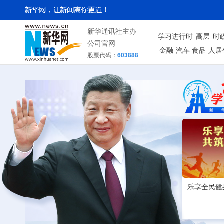
新华通讯社主办
学习进行时
高层
时
公司官网
金融
汽车
食品
人居
股票代码：
603888
乐享全民健