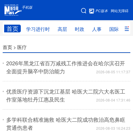
手机版
手机版
PC版本
网站无障碍
网站地图
首页
学习进行时
高层
时政
人事
国际
财
学习进行时
高层
时政
人事
首页 >
医疗
国际
财经
网评
港澳
2026年黑龙江省百万减残工作推进会在哈尔滨召开
台湾
思客智库
全球连线
教育
全面提升脑卒中防治能力
2026-08-05 11:17:37
科技
科普
体育
文化
优质医疗资源下沉龙江基层 哈医大二院六大名医工
健康
军事
访谈
视频
作室落地牡丹江惠及民生
2026-08-04 17:31:46
图片
中央文件
金融
汽车
多学科联合精准施救 哈医大二院成功救治高危鼻眶
食品
人居
信息化
乡村振兴
贯通伤患者
2026-08-03 16:24:23
溯源中国
城市
旅游
能源