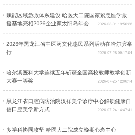
会展
彩票
娱乐
时尚
赋能区域急救体系建设 哈医大二院国家紧急医学救
援基地亮相2026企业家太阳岛年会
2026-08-01 19:56:28
悦读
公益
书画
一带一路
亚太网
上市公司
投教基地
2026年黑龙江省中医药文化惠民系列活动在哈尔滨举
行
2026-07-28 09:17:04
地方频道
哈尔滨医科大学连续五年斩获全国高校教师教学创新
北京
天津
河北
山西
大赛一等奖
2026-07-25 12:06:14
辽宁
吉林
上海
江苏
浙江
安徽
福建
江西
黑龙江省口腔病防治院汉祥美学诊疗中心解锁健康自
信口腔美学新方式
2026-07-24 14:47:41
山东
河南
湖北
湖南
广东
广西
海南
重庆
多学科协同攻坚 哈医大二院成立晚期心衰中心