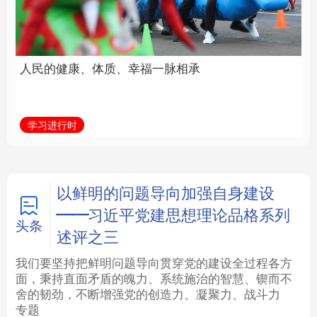
福一脉相承
立身做事
法律
中央文件
金融
汽车
学习进行时
学习新语
食品
人居
信息化
数字经济
学术中国
乡村振兴
银龄
溯源中国
以鲜明的问题导向加强自身建设
——习近平党建思想理论品格系列
城市
旅游
能源
会展
头条
述评之三
彩票
娱乐
时尚
悦读
我们要坚持把鲜明问题导向贯穿党的建设全过程各方
面，秉持直面矛盾的魄力、系统施治的智慧、锲而不
舍的韧劲，不断增强党的创造力、凝聚力、战斗力
公益
一带一路
亚太网
上市公司
专题
文化产业
地方频道