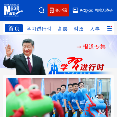
客户端
网站无障碍
PC版本
首页
网站地图
学习进行时
高层
时政
人事
国际
报道专集
学习进行时
高层
时政
人事
国际
财经
网评
港澳
台湾
思客智库
全球连线
教育
科技
科创
量子
体育
文化
书画
健康
军事
人民的健康、体质、幸
铸魂强党丨坚持以党性
访谈
视频
图片
政务