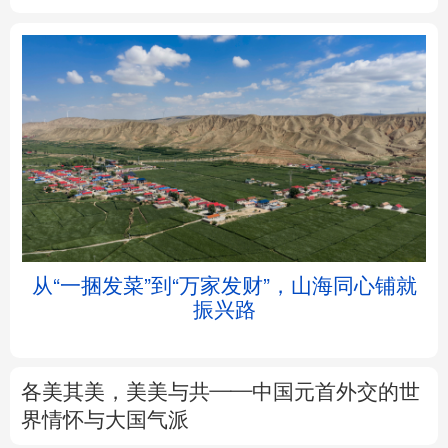
北京
天津
河北
山西
辽宁
吉林
上海
江苏
浙江
安徽
福建
江西
从“一捆发菜”到“万家发财”，山海同心铺就
会
振兴路
山东
河南
湖北
湖南
广东
广西
海南
重庆
各美其美，美美与共——中国元首外交的世
四川
贵州
云南
西藏
界情怀与大国气派
陕西
甘肃
青海
宁夏
专题丨
述评：以全民健身托举健康中国
新疆
内蒙古
黑龙江
来这里“Cool一夏”
这样的中国，怎一