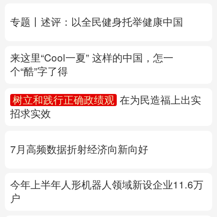
个“酷”字了得
多语种频道
树立和践行正确政绩观
在为民造福上出实
English
Español
Français
عربى
招求实效
Русский язык
日本語
한국어
7月高频数据折射经济向新向好
Deutsch
Português
今年上半年人形机器人领域新设企业11.6万
户
产业发展开新局丨
探秘一块锂电池的“重
生”之旅
专题丨
“白海豚”路径为何多变
“闭眼”等于风