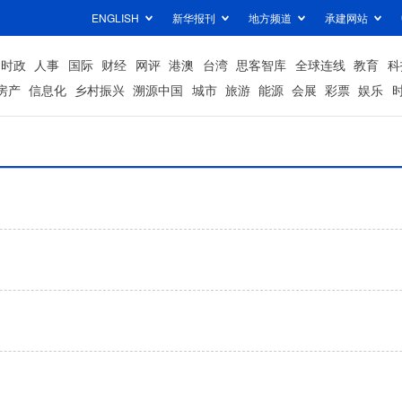
ENGLISH
新华报刊
地方频道
承建网站
时政
人事
国际
财经
网评
港澳
台湾
思客智库
全球连线
教育
科
房产
信息化
乡村振兴
溯源中国
城市
旅游
能源
会展
彩票
娱乐