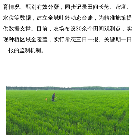
育情况、甄别有效分蘖，同步记录田间长势、密度、
会展
彩票
娱乐
时尚
水位等数据，建立全域叶龄动态台账，为精准施策提
悦读
公益
书画
一带一路
供数据支撑。目前，农场布设30余个田间观测点，实
亚太网
上市公司
投教基地
现种植区域全覆盖，实行常态三日一报、关键期一日
一报的监测机制。
地方频道
北京
天津
河北
山西
辽宁
吉林
上海
江苏
浙江
安徽
福建
江西
山东
河南
湖北
湖南
广东
广西
海南
重庆