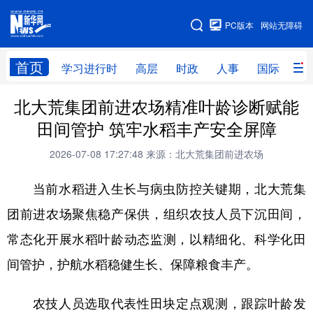
手机版
PC版本
网站无障碍
网站地图
首页
学习进行时
高层
时政
人事
国际
财
北大荒集团前进农场精准叶龄诊断赋能
学习进行时
高层
时政
人事
田间管护 筑牢水稻丰产安全屏障
国际
财经
网评
港澳
2026-07-08 17:27:48
来源：北大荒集团前进农场
台湾
思客智库
全球连线
教育
当前水稻进入生长与病虫防控关键期，北大荒集
科技
科普
体育
文化
团前进农场聚焦稳产保供，组织农技人员下沉田间，
健康
军事
访谈
视频
常态化开展水稻叶龄动态监测，以精细化、科学化田
图片
中央文件
金融
汽车
间管护，护航水稻稳健生长、保障粮食丰产。
食品
人居
信息化
乡村振兴
农技人员选取代表性田块定点观测，跟踪叶龄发
溯源中国
城市
旅游
能源