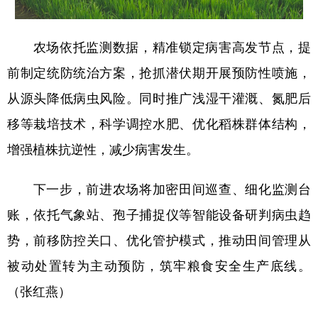
四川
贵州
云南
西藏
陕西
甘肃
青海
宁夏
农场依托监测数据，精准锁定病害高发节点，提
新疆
内蒙古
黑龙江
前制定统防统治方案，抢抓潜伏期开展预防性喷施，
从源头降低病虫风险。同时推广浅湿干灌溉、氮肥后
多语种频道
移等栽培技术，科学调控水肥、优化稻株群体结构，
增强植株抗逆性，减少病害发生。
English
Español
Français
عربى
Русский язык
日本語
한국어
下一步，前进农场将加密田间巡查、细化监测台
Deutsch
Português
账，依托气象站、孢子捕捉仪等智能设备研判病虫趋
势，前移防控关口、优化管护模式，推动田间管理从
被动处置转为主动预防，筑牢粮食安全生产底线。
（张红燕）