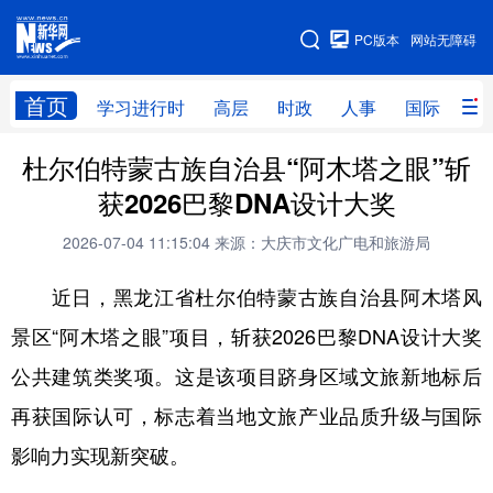
手机版
PC版本
网站无障碍
网站地图
首页
学习进行时
高层
时政
人事
国际
财
杜尔伯特蒙古族自治县“阿木塔之眼”斩
学习进行时
高层
时政
人事
获2026巴黎DNA设计大奖
国际
财经
网评
港澳
2026-07-04 11:15:04
来源：大庆市文化广电和旅游局
台湾
思客智库
全球连线
教育
近日，黑龙江省杜尔伯特蒙古族自治县阿木塔风
科技
科普
体育
文化
景区“阿木塔之眼”项目，斩获2026巴黎DNA设计大奖
健康
军事
访谈
视频
公共建筑类奖项。这是该项目跻身区域文旅新地标后
图片
中央文件
金融
汽车
再获国际认可，标志着当地文旅产业品质升级与国际
食品
人居
信息化
乡村振兴
影响力实现新突破。
溯源中国
城市
旅游
能源