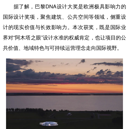
据了解，巴黎DNA设计大奖是欧洲极具影响力的
会展
彩票
娱乐
时尚
国际设计奖项，聚焦建筑、公共空间等领域，侧重设
悦读
公益
书画
一带一路
计的现实价值与长效影响力。本次获奖，既是国际业
亚太网
上市公司
投教基地
界对“阿木塔之眼”设计水准的权威肯定，也让项目的公
共价值、地域特色与可持续运营理念走向国际视野。
地方频道
北京
天津
河北
山西
辽宁
吉林
上海
江苏
浙江
安徽
福建
江西
山东
河南
湖北
湖南
广东
广西
海南
重庆