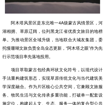
四川
贵州
云南
西藏
陕西
甘肃
青海
宁夏
新疆
内蒙古
黑龙江
阿木塔风景区是东北唯一4A级蒙古风情景区，河
湖相拥、草原辽阔，位列黑龙江省优质文旅目的地榜
多语种频道
单。为推动景区全域升级，当地联合大城友集团，委
托慢珊瑚文旅负责全岛业态更新，“阿木塔之眼”作为先
English
Español
Français
عربى
行示范项目率先落地投用。
Русский язык
日本語
한국어
项目萃取蒙古包经典环状文化符号，以现代设计
Deutsch
Português
手法重构建筑形态，实现草原传统文化与当代建筑美
学深度融合。作为片区核心公共空间，它兼顾文旅服
务、牧民生活与文化传承多重功能，打破单一配套设
施定位，构建起人文、生态、服务一体的复合型公共