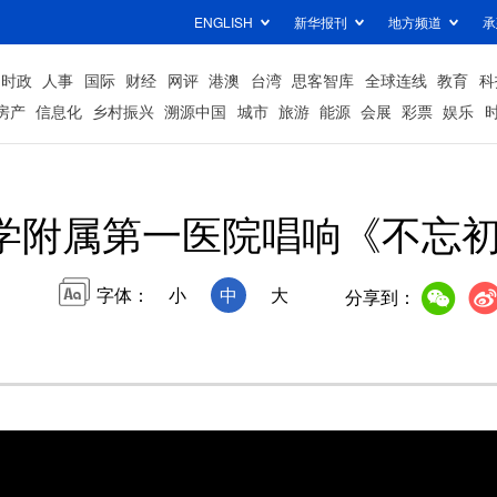
ENGLISH
新华报刊
地方频道
承
时政
人事
国际
财经
网评
港澳
台湾
思客智库
全球连线
教育
科
房产
信息化
乡村振兴
溯源中国
城市
旅游
能源
会展
彩票
娱乐
学附属第一医院唱响《不忘初心
字体：
小
中
大
分享到：