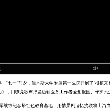
0
“七一”前夕，佳木斯大学附属第一医院开展了“根植东
初心》，用嘹亮歌声抒发边疆医务工作者爱党报国、守护民
战绩纪念塔红色教育基地，用情景剧追忆抗联将士浴血