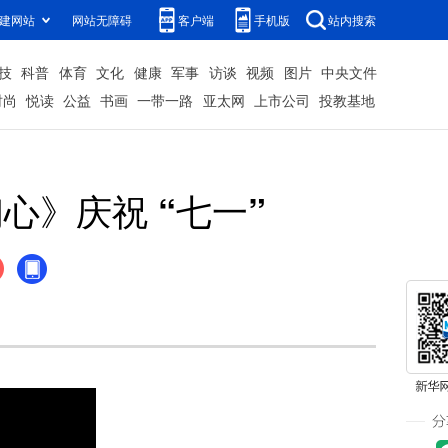
建网站
网站无障碍
客户端
手机版
站内搜索
技
科普
体育
文化
健康
军事
访谈
视频
图片
中央文件
时尚
悦读
公益
书画
一带一路
亚太网
上市公司
投教基地
》庆祝 “七一”