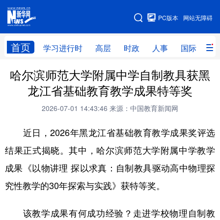
手机版
PC版本
网站无障碍
网站地图
首页
学习进行时
高层
时政
人事
国际
财
哈尔滨师范大学附属中学自制教具获黑
学习进行时
高层
时政
人事
龙江省基础教育教学成果特等奖
国际
财经
网评
港澳
2026-07-01 14:43:46
来源：中国教育新闻网
台湾
思客智库
全球连线
教育
近日，2026年黑龙江省基础教育教学成果奖评选
科技
科普
体育
文化
结果正式揭晓。其中，哈尔滨师范大学附属中学教学
健康
军事
访谈
视频
成果《以物讲理 探以求真：自制教具驱动高中物理探
图片
中央文件
金融
汽车
究性教学的30年探索与实践》获特等奖。
食品
人居
信息化
乡村振兴
该教学成果有何成功经验？走进学校物理自制教
溯源中国
城市
旅游
能源