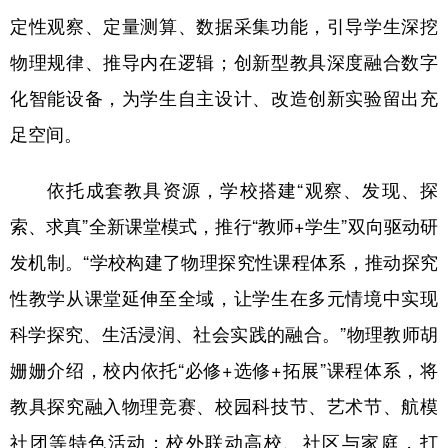
四川
贵州
云南
西藏
定性观察、定量测算、数据采集功能，引导学生深挖
陕西
甘肃
青海
宁夏
物理规律、推导内在逻辑；创新型教具深度融合数字
新疆
内蒙古
黑龙江
化智能设备，为学生自主设计、改造创新实验留出充
足空间。
多语种频道
依托成套教具资源，学校搭建“观察、发现、探
English
Español
Français
عربى
索、求真”全新课堂模式，推行“教师+学生”双向驱动研
Русский язык
日本語
한국어
发机制。“学校构建了物理探究性课程体系，推动探究
性教学从课堂延伸至全域，让学生在多元情境中实现
Deutsch
Português
科学探究、生活浸润、社会实践的融合。”物理教师胡
姗姗介绍，校内依托“必修+选修+拓展”课程体系，将
教具探究融入物理竞赛、校园科技节、艺术节、航模
社团等特色活动；校外联动高校、社区与家庭，打