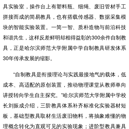
具实验室，操作台上有塑料瓶、细绳、废旧管材手工
会展
彩票
娱乐
时尚
拼接而成的简易教具，也有搭载传感器、数据采集模
悦读
公益
书画
一带一路
块的智能实验装置。一简一智、质朴造物与前沿科技
亚太网
上市公司
投教基地
和谐共生，这样反差鲜明却相得益彰的300余件自制教
具，正是哈尔滨师范大学附属中学自制教具研发体系
地方频道
30年传承发展的缩影。
北京
天津
河北
山西
“自制教具是衔接理论与实践最接地气的载体，低
辽宁
吉林
上海
江苏
成本、高适配的原创装置，推动物理课堂从教师单向
讲授转向学生自主探究。”哈尔滨师范大学附属中学校
浙江
安徽
福建
江西
长刘振成介绍，三阶教具体系补齐标准化实验器材短
山东
河南
湖北
湖南
板，基础型教具取材生活废旧物料，将抽象难懂的物
广东
广西
海南
重庆
理概念转化为直观可见的实验现象；进阶型教具兼具