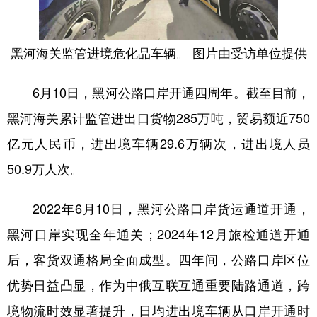
会展
彩票
娱乐
时尚
黑河海关监管进境危化品车辆。 图片由受访单位提供
悦读
公益
书画
一带一路
亚太网
上市公司
投教基地
6月10日，黑河公路口岸开通四周年。截至目前，
黑河海关累计监管进出口货物285万吨，贸易额近750
地方频道
亿元人民币，进出境车辆29.6万辆次，进出境人员
50.9万人次。
北京
天津
河北
山西
辽宁
吉林
上海
江苏
2022年6月10日，黑河公路口岸货运通道开通，
黑河口岸实现全年通关；2024年12月旅检通道开通
浙江
安徽
福建
江西
后，客货双通格局全面成型。四年间，公路口岸区位
山东
河南
湖北
湖南
优势日益凸显，作为中俄互联互通重要陆路通道，跨
广东
广西
海南
重庆
境物流时效显著提升，日均进出境车辆从口岸开通时