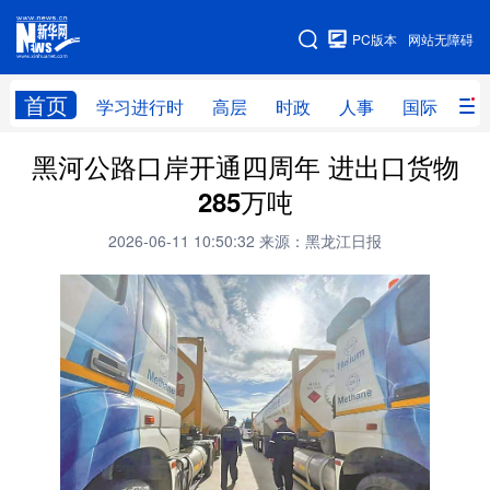
手机版
PC版本
网站无障碍
网站地图
首页
学习进行时
高层
时政
人事
国际
财
黑河公路口岸开通四周年 进出口货物
学习进行时
高层
时政
人事
285万吨
国际
财经
网评
港澳
2026-06-11 10:50:32
来源：黑龙江日报
台湾
思客智库
全球连线
教育
科技
科普
体育
文化
健康
军事
访谈
视频
图片
中央文件
金融
汽车
食品
人居
信息化
乡村振兴
溯源中国
城市
旅游
能源