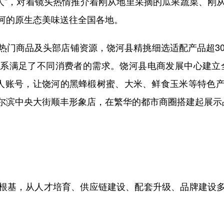
农人”，对着镜头热情推介着刚从地里采摘的瓜果蔬菜、刚
河的原生态美味送往全国各地。
商品及头部店铺资源，饶河县精挑细选适配产品超30
系满足了不同消费者的需求。饶河县电商发展中心建立
货达人账号，让饶河的黑蜂椴树蜜、大米、鲜食玉米等特
尔滨中央大街顺丰形象店，在繁华的都市商圈搭建起展示
基，从人才培育、供应链建设、配套升级、品牌建设多