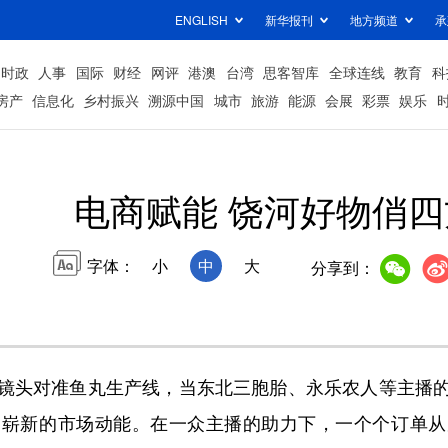
ENGLISH
新华报刊
地方频道
承
时政
人事
国际
财经
网评
港澳
台湾
思客智库
全球连线
教育
科
房产
信息化
乡村振兴
溯源中国
城市
旅游
能源
会展
彩票
娱乐
电商赋能 饶河好物俏四
字体：
小
中
大
分享到：
头对准鱼丸生产线，当东北三胞胎、永乐农人等主播的
出崭新的市场动能。在一众主播的助力下，一个个订单从