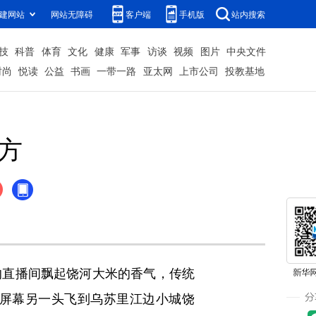
建网站
网站无障碍
客户端
手机版
站内搜索
技
科普
体育
文化
健康
军事
访谈
视频
图片
中央文件
时尚
悦读
公益
书画
一带一路
亚太网
上市公司
投教基地
方
直播间飘起饶河大米的香气，传统
屏幕另一头飞到乌苏里江边小城饶