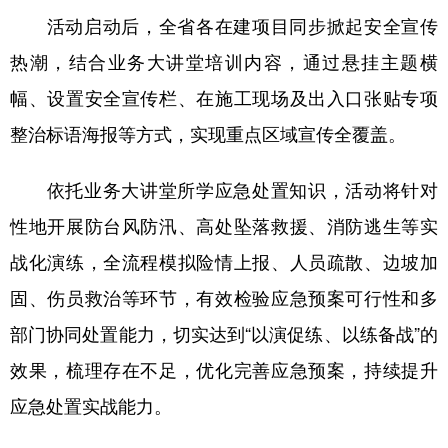
四川
贵州
云南
西藏
活动启动后，全省各在建项目同步掀起安全宣传
陕西
甘肃
青海
宁夏
热潮，结合业务大讲堂培训内容，通过悬挂主题横
新疆
内蒙古
黑龙江
幅、设置安全宣传栏、在施工现场及出入口张贴专项
整治标语海报等方式，实现重点区域宣传全覆盖。
多语种频道
依托业务大讲堂所学应急处置知识，活动将针对
English
Español
Français
عربى
性地开展防台风防汛、高处坠落救援、消防逃生等实
Русский язык
日本語
한국어
战化演练，全流程模拟险情上报、人员疏散、边坡加
固、伤员救治等环节，有效检验应急预案可行性和多
Deutsch
Português
部门协同处置能力，切实达到“以演促练、以练备战”的
效果，梳理存在不足，优化完善应急预案，持续提升
应急处置实战能力。