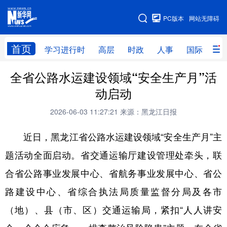
手机版
PC版本
网站无障碍
网站地图
首页
学习进行时
高层
时政
人事
国际
财
全省公路水运建设领域“安全生产月”活
学习进行时
高层
时政
人事
动启动
国际
财经
网评
港澳
2026-06-03 11:27:21
来源：黑龙江日报
台湾
思客智库
全球连线
教育
近日，黑龙江省公路水运建设领域“安全生产月”主
科技
科普
体育
文化
题活动全面启动。省交通运输厅建设管理处牵头，联
健康
军事
访谈
视频
合省公路事业发展中心、省航务事业发展中心、省公
图片
中央文件
金融
汽车
路建设中心、省综合执法局质量监督分局及各市
食品
人居
信息化
乡村振兴
（地）、县（市、区）交通运输局，紧扣“人人讲安
溯源中国
城市
旅游
能源