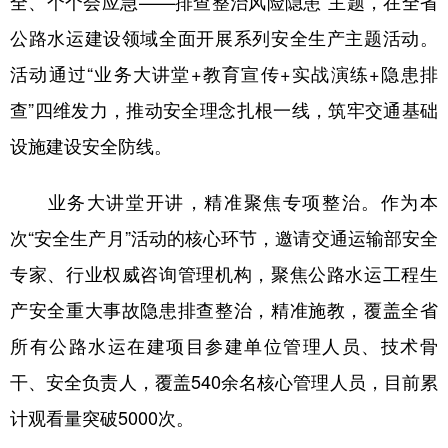
全、个个会应急——排查整治风险隐患”主题，在全省
公路水运建设领域全面开展系列安全生产主题活动。
会展
彩票
娱乐
时尚
活动通过“业务大讲堂+教育宣传+实战演练+隐患排
悦读
公益
书画
一带一路
查”四维发力，推动安全理念扎根一线，筑牢交通基础
亚太网
上市公司
投教基地
设施建设安全防线。
地方频道
业务大讲堂开讲，精准聚焦专项整治。作为本
次“安全生产月”活动的核心环节，邀请交通运输部安全
北京
天津
河北
山西
专家、行业权威咨询管理机构，聚焦公路水运工程生
辽宁
吉林
上海
江苏
产安全重大事故隐患排查整治，精准施教，覆盖全省
浙江
安徽
福建
江西
所有公路水运在建项目参建单位管理人员、技术骨
山东
河南
湖北
湖南
干、安全负责人，覆盖540余名核心管理人员，目前累
广东
广西
海南
重庆
计观看量突破5000次。