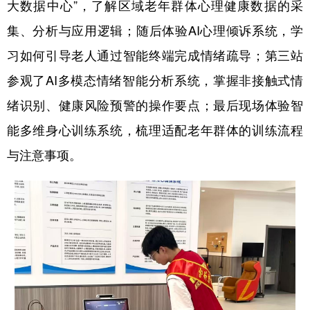
大数据中心”，了解区域老年群体心理健康数据的采
四川
贵州
云南
西藏
集、分析与应用逻辑；随后体验AI心理倾诉系统，学
陕西
甘肃
青海
宁夏
习如何引导老人通过智能终端完成情绪疏导；第三站
新疆
内蒙古
黑龙江
参观了AI多模态情绪智能分析系统，掌握非接触式情
绪识别、健康风险预警的操作要点；最后现场体验智
多语种频道
能多维身心训练系统，梳理适配老年群体的训练流程
English
Español
Français
عربى
与注意事项。
Русский язык
日本語
한국어
Deutsch
Português