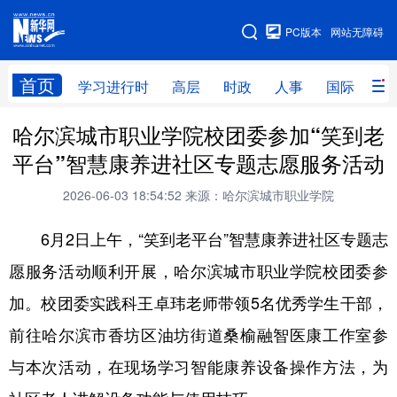
手机版
PC版本
网站无障碍
网站地图
首页
学习进行时
高层
时政
人事
国际
财
哈尔滨城市职业学院校团委参加“笑到老
学习进行时
高层
时政
人事
平台”智慧康养进社区专题志愿服务活动
国际
财经
网评
港澳
2026-06-03 18:54:52
来源：哈尔滨城市职业学院
台湾
思客智库
全球连线
教育
6月2日上午，“笑到老平台”智慧康养进社区专题志
科技
科普
体育
文化
愿服务活动顺利开展，哈尔滨城市职业学院校团委参
健康
军事
访谈
视频
加。校团委实践科王卓玮老师带领5名优秀学生干部，
图片
中央文件
金融
汽车
前往哈尔滨市香坊区油坊街道桑榆融智医康工作室参
食品
人居
信息化
乡村振兴
与本次活动，在现场学习智能康养设备操作方法，为
溯源中国
城市
旅游
能源