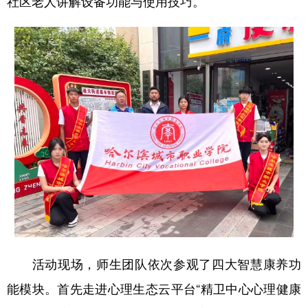
社区老人讲解设备功能与使用技巧。
会展
彩票
娱乐
时尚
悦读
公益
书画
一带一路
亚太网
上市公司
投教基地
地方频道
北京
天津
河北
山西
辽宁
吉林
上海
江苏
浙江
安徽
福建
江西
山东
河南
湖北
湖南
活动现场，师生团队依次参观了四大智慧康养功
广东
广西
海南
重庆
能模块。首先走进心理生态云平台“精卫中心心理健康