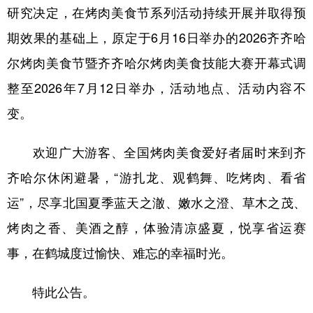
研究决定，在烤肉美食节系列活动持续开展并取得预
会展
彩票
娱乐
时尚
期效果的基础上，原定于6月16日举办的2026齐齐哈
悦读
公益
书画
一带一路
尔烤肉美食节暨齐齐哈尔烤肉美食技能大赛开幕式调
整至2026年7月12日举办，活动地点、活动内容不
亚太网
上市公司
投教基地
变。
地方频道
欢迎广大游客、全国烤肉美食爱好者届时来到齐
北京
天津
河北
山西
齐哈尔休闲避暑，“游扎龙、观鹤舞、吃烤肉、看省
运”，尽享北国夏季蓝天之澈、嫩水之澄、草木之茂、
辽宁
吉林
上海
江苏
烤肉之香、美酒之醇，体验清凉盛夏，悦享省运赛
浙江
安徽
福建
江西
事，在鹤城度过愉快、难忘的幸福时光。
山东
河南
湖北
湖南
广东
广西
海南
重庆
特此公告。