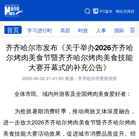
手机版
PC版本
网站无障碍
网站地图
首页
学习进行时
高层
时政
人事
国际
财
齐齐哈尔市发布《关于举办2026齐齐哈
学习进行时
高层
时政
人事
尔烤肉美食节暨齐齐哈尔烤肉美食技能
国际
财经
网评
港澳
大赛开幕式的补充公告》
台湾
思客智库
全球连线
教育
2026-06-02 21:41:00
来源：齐齐哈尔市委宣传部
科技
科普
体育
文化
全体市民、域内外游客及全国烤肉美食爱好者：
健康
军事
访谈
视频
为抢抓暑期消费旺季，推动商旅文体深度融合，
图片
中央文件
金融
汽车
进一步放大2026齐齐哈尔烤肉美食节暨齐齐哈尔烤肉
食品
人居
信息化
乡村振兴
美食技能大赛活动效果，促进城市消费品质提升。经
溯源中国
城市
旅游
能源