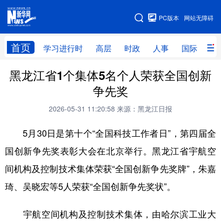
手机版
PC版本
网站无障碍
网站地图
首页
学习进行时
高层
时政
人事
国际
财
黑龙江省1个集体5名个人荣获全国创新
学习进行时
高层
时政
人事
争先奖
国际
财经
网评
港澳
2026-05-31 11:20:58
来源：黑龙江日报
台湾
思客智库
全球连线
教育
5月30日是第十个“全国科技工作者日”，第四届全
科技
科普
体育
文化
国创新争先奖表彰大会在北京举行。黑龙江省宇航空
健康
军事
访谈
视频
间机构及控制技术集体荣获“全国创新争先奖牌”，朱嘉
图片
中央文件
金融
汽车
琦、吴晓宏等5人荣获“全国创新争先奖状”。
食品
人居
信息化
乡村振兴
宇航空间机构及控制技术集体，由哈尔滨工业大
溯源中国
城市
旅游
能源