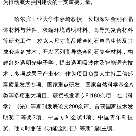
为推动航天强国建设的一支重要力量。
四川
贵州
云南
西藏
陕西
甘肃
青海
宁夏
哈尔滨工业大学朱嘉琦教授，长期深耕金刚石晶
新疆
内蒙古
黑龙江
体材料与器件、极端环境透明材料、高导热复合材料
等研究工作，攻克大尺寸高品质金刚石单晶生长及其
多语种频道
成套装备技术，开发系列高导热金刚石复合材料，构
建红外透明光电子学，提出透明吸波体及智能调光技
English
Español
Français
عربى
术，多项成果已产业化。作为项目负责人主持工信部
Русский язык
日本語
한국어
高质量发展专项、国家重点研发、国家自然科学基金A
Deutsch
Português
类等多项重大项目。获授权发明专利160余项，在《科
学》《光》等期刊发表论文200余篇。曾获国家技术发
明奖二等奖2项、中国专利金奖1项、中国青年科技
奖。他同时兼任《功能金刚石》等期刊副主编。