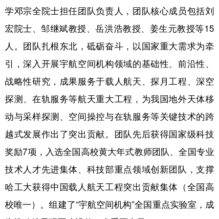
学邓宗全院士担任团队负责人，团队核心成员包括刘
会展
彩票
娱乐
时尚
宏院士、邹继斌教授、岳洪浩教授、姜生元教授等15
悦读
公益
书画
一带一路
人。团队扎根东北，砥砺奋斗，以国家重大需求为牵
亚太网
上市公司
投教基地
引，深入开展宇航空间机构领域的基础性、前沿性、
战略性研究，成果服务于载人航天、探月工程、深空
地方频道
探测、在轨服务等航天重大工程，为我国地外天体移
动与采样探测、空间操控与在轨服务等关键技术的跨
北京
天津
河北
山西
越式发展作出了突出贡献。团队先后获得国家级科技
辽宁
吉林
上海
江苏
奖励7项，入选全国高校黄大年式教师团队、全国专业
浙江
安徽
福建
江西
技术人才先进集体、科技部重点领域创新团队，支撑
山东
河南
湖北
湖南
哈工大获得中国载人航天工程突出贡献集体（全国高
广东
广西
海南
重庆
校唯一）。组建了“宇航空间机构”全国重点实验室，成