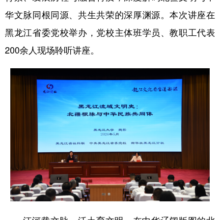
四川
贵州
云南
西藏
华文脉同根同源、共生共荣的深厚渊源。本次讲座在
陕西
甘肃
青海
宁夏
黑龙江省委党校举办，党校主体班学员、教职工代表
新疆
内蒙古
黑龙江
200余人现场聆听讲座。
多语种频道
English
Español
Français
عربى
Русский язык
日本語
한국어
Deutsch
Português