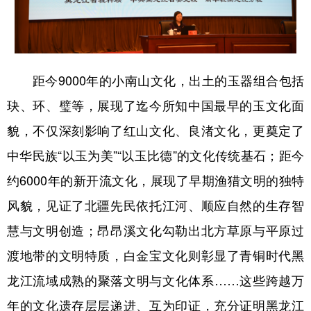
距今9000年的小南山文化，出土的玉器组合包括
玦、环、璧等，展现了迄今所知中国最早的玉文化面
貌，不仅深刻影响了红山文化、良渚文化，更奠定了
中华民族“以玉为美”“以玉比德”的文化传统基石；距今
约6000年的新开流文化，展现了早期渔猎文明的独特
风貌，见证了北疆先民依托江河、顺应自然的生存智
慧与文明创造；昂昂溪文化勾勒出北方草原与平原过
渡地带的文明特质，白金宝文化则彰显了青铜时代黑
龙江流域成熟的聚落文明与文化体系……这些跨越万
年的文化遗存层层递进、互为印证，充分证明黑龙江