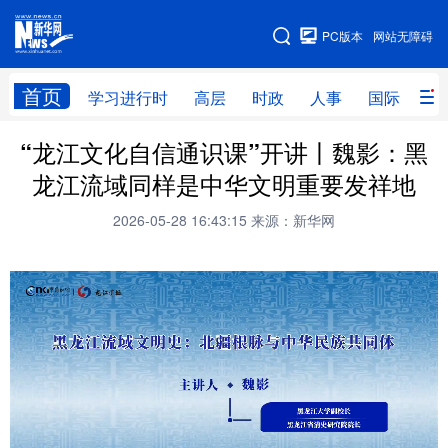
手机版
PC版本
网站无障碍
网站地图
首页
学习进行时
高层
时政
人事
国际
财
“龙江文化自信通识课”开讲丨魏影：黑
学习进行时
高层
时政
人事
龙江流域同样是中华文明重要发祥地
国际
财经
网评
港澳
2026-05-28 16:43:15
来源：新华网
台湾
思客智库
全球连线
教育
科技
科普
体育
文化
健康
军事
访谈
视频
图片
中央文件
金融
汽车
食品
人居
信息化
乡村振兴
溯源中国
城市
旅游
能源