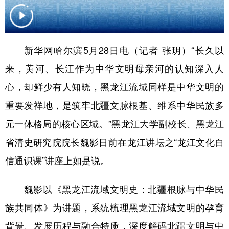
会展
彩票
娱乐
时尚
悦读
公益
书画
一带一路
新华网哈尔滨5月28日电（记者 张玥）“长久以
亚太网
上市公司
投教基地
来，黄河、长江作为中华文明母亲河的认知深入人
心，却鲜少有人知晓，黑龙江流域同样是中华文明的
地方频道
重要发祥地，是筑牢北疆文脉根基、维系中华民族多
元一体格局的核心区域。”黑龙江大学副校长、黑龙江
北京
天津
河北
山西
省清史研究院院长魏影日前在龙江讲坛之“龙江文化自
辽宁
吉林
上海
江苏
信通识课”讲座上如是说。
浙江
安徽
福建
江西
魏影以《黑龙江流域文明史：北疆根脉与中华民
山东
河南
湖北
湖南
族共同体》为讲题，系统梳理黑龙江流域文明的孕育
广东
广西
海南
重庆
背景、发展历程与融合特质，深度解码北疆文明与中