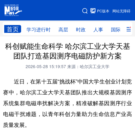
手机版
PC版本
网站无障碍
网站地图
首页
学习进行时
高层
时政
人事
国际
财
科创赋能生命科学 哈尔滨工业大学天基
学习进行时
高层
时政
人事
团队打造基因测序电磁防护新方案
国际
财经
网评
港澳
2026-05-28 15:19:57
来源：哈尔滨工业大学
台湾
思客智库
全球连线
教育
近日，在第十五届“挑战杯”中国大学生创业计划竞
科技
科普
体育
文化
赛中，哈尔滨工业大学天基团队推出大规模基因测序
健康
军事
访谈
视频
系统集群电磁串扰解决方案，精准破解基因测序行业
图片
中央文件
金融
汽车
电磁干扰难题，以青年科创力量助力生命信息产业高
食品
人居
信息化
乡村振兴
质量发展。
溯源中国
城市
旅游
能源