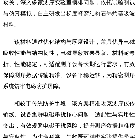
攻关，深入多家测序实验室摸排问题，依托试验测试
四川
贵州
云南
西藏
与仿真模拟，自主研发出梯度蜂窝结构石墨烯基吸波
陕西
甘肃
青海
宁夏
材料。
新疆
内蒙古
黑龙江
该材料通过优化结构与厚度设计，兼具优异电磁
多语种频道
吸收性能与结构韧性，电磁屏蔽效果显著。材料耐弯
折、性能稳定，可适配测序设备长期运行需求，有效
English
Español
Français
عربى
保障测序数据传输精准、设备平稳运转，为精密测序
Русский язык
日本語
한국어
系统筑牢电磁防护屏障。
Deutsch
Português
相较于传统防护手段，该方案精准攻克测序仪传
输线、设备集群电磁串扰核心问题，适配性与实用性
突出，有效规避电磁干扰风险，提升测序数据精准度
与完整性，为生命科学、生物医药精密实验提供坚实