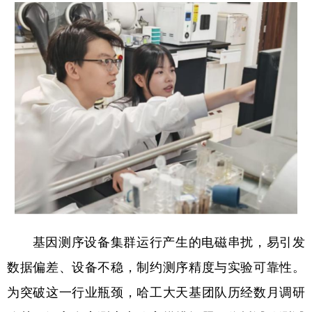
会展
彩票
娱乐
时尚
悦读
公益
书画
一带一路
亚太网
上市公司
投教基地
地方频道
北京
天津
河北
山西
辽宁
吉林
上海
江苏
浙江
安徽
福建
江西
基因测序设备集群运行产生的电磁串扰，易引发
山东
河南
湖北
湖南
数据偏差、设备不稳，制约测序精度与实验可靠性。
广东
广西
海南
重庆
为突破这一行业瓶颈，哈工大天基团队历经数月调研