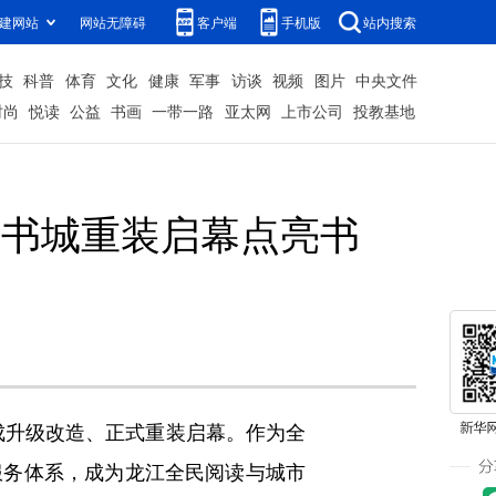
建网站
网站无障碍
客户端
手机版
站内搜索
技
科普
体育
文化
健康
军事
访谈
视频
图片
中央文件
时尚
悦读
公益
书画
一带一路
亚太网
上市公司
投教基地
华书城重装启幕点亮书
成升级改造、正式重装启幕。作为全
服务体系，成为龙江全民阅读与城市