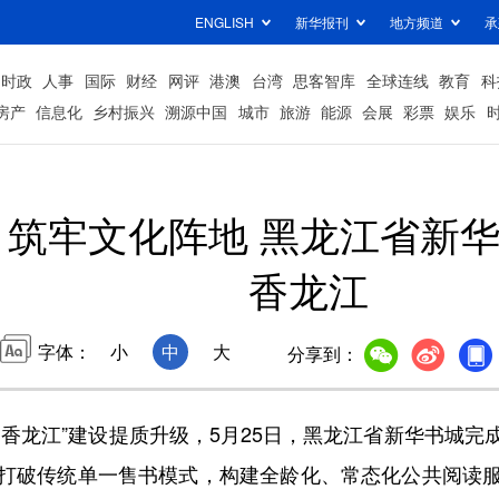
ENGLISH
新华报刊
地方频道
承
时政
人事
国际
财经
网评
港澳
台湾
思客智库
全球连线
教育
科
房产
信息化
乡村振兴
溯源中国
城市
旅游
能源
会展
彩票
娱乐
 筑牢文化阵地 黑龙江省新
香龙江
字体：
小
中
大
分享到：
龙江”建设提质升级，5月25日，黑龙江省新华书城完
打破传统单一售书模式，构建全龄化、常态化公共阅读