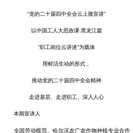
会展
彩票
娱乐
时尚
“党的二十届四中全会云上微宣讲”
悦读
公益
书画
一带一路
以中国工人大思政课·黑龙江篇
亚太网
上市公司
投教基地
“职工岗位云讲述”为载体
地方频道
用鲜活生动的形式，
北京
天津
河北
山西
推动党的二十届四中全会精神
辽宁
吉林
上海
江苏
走进基层、走进职工、深入人心
浙江
安徽
福建
江西
山东
河南
湖北
湖南
本期宣讲人
广东
广西
海南
重庆
全国劳动模范、哈尔滨农广农作物种植专业合作