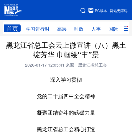
手机版
PC版本
网站无障碍
网站地图
首页
学习进行时
高层
时政
人事
国际
财
黑龙江省总工会云上微宣讲（八）黑土
学习进行时
高层
时政
人事
绽芳华 巾帼绘“丰”景
国际
财经
网评
港澳
2026-01-17 12:05:41
来源：黑龙江省总工会
台湾
思客智库
全球连线
教育
深入学习贯彻
科技
科普
体育
文化
健康
军事
访谈
视频
党的二十届四中全会精神
图片
中央文件
金融
汽车
凝聚团结奋斗的磅礴力量
食品
人居
信息化
乡村振兴
黑龙江省总工会精心打造
溯源中国
城市
旅游
能源