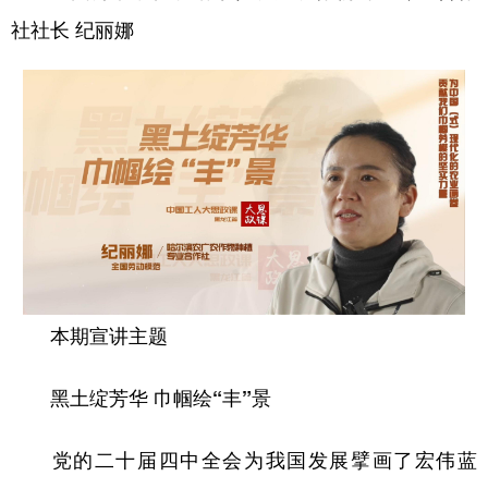
四川
贵州
云南
西藏
社社长 纪丽娜
陕西
甘肃
青海
宁夏
新疆
内蒙古
黑龙江
多语种频道
English
Español
Français
عربى
Русский язык
日本語
한국어
Deutsch
Português
本期宣讲主题
黑土绽芳华 巾帼绘“丰”景
党的二十届四中全会为我国发展擘画了宏伟蓝