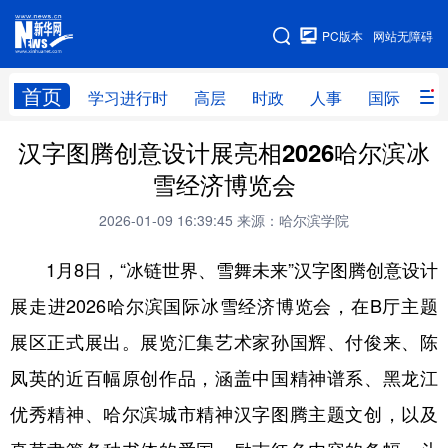
手机版
PC版本
网站无障碍
网站地图
首页
学习进行时
高层
时政
人事
国际
财
汉字图腾创意设计展亮相2026哈尔滨冰
学习进行时
高层
时政
人事
雪经济博览会
国际
财经
网评
港澳
2026-01-09 16:39:45
来源：哈尔滨学院
台湾
思客智库
全球连线
教育
1月8日，“冰链世界、雪舞未来”汉字图腾创意设计
科技
科普
体育
文化
展走进2026哈尔滨国际冰雪经济博览会，在B厅主题
健康
军事
访谈
视频
展区正式展出。展览汇集艺术家孙国辉、付俊来、陈
图片
中央文件
金融
汽车
凤英的近百幅原创作品，涵盖中国精神谱系、黑龙江
食品
人居
信息化
乡村振兴
优秀精神、哈尔滨城市精神汉字图腾主题文创，以及
溯源中国
城市
旅游
能源