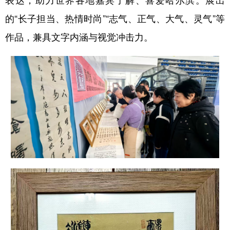
四川
贵州
云南
西藏
的“长子担当、热情时尚”“志气、正气、大气、灵气”等
陕西
甘肃
青海
宁夏
作品，兼具文字内涵与视觉冲击力。
新疆
内蒙古
黑龙江
多语种频道
English
Español
Français
عربى
Русский язык
日本語
한국어
Deutsch
Português