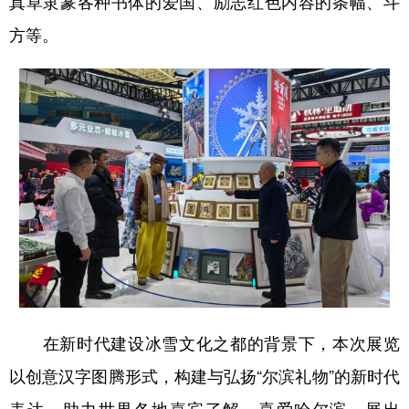
真草隶篆各种书体的爱国、励志红色内容的条幅、斗
方等。
会展
彩票
娱乐
时尚
悦读
公益
书画
一带一路
亚太网
上市公司
投教基地
地方频道
北京
天津
河北
山西
辽宁
吉林
上海
江苏
浙江
安徽
福建
江西
山东
河南
湖北
湖南
在新时代建设冰雪文化之都的背景下，本次展览
以创意汉字图腾形式，构建与弘扬“尔滨礼物”的新时代
广东
广西
海南
重庆
表达，助力世界各地嘉宾了解、喜爱哈尔滨。展出