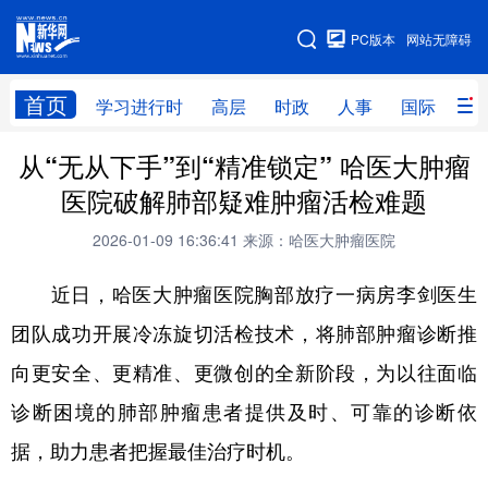
手机版
PC版本
网站无障碍
网站地图
首页
学习进行时
高层
时政
人事
国际
财
从“无从下手”到“精准锁定” 哈医大肿瘤
学习进行时
高层
时政
人事
医院破解肺部疑难肿瘤活检难题
国际
财经
网评
港澳
2026-01-09 16:36:41
来源：哈医大肿瘤医院
台湾
思客智库
全球连线
教育
近日，哈医大肿瘤医院胸部放疗一病房李剑医生
科技
科普
体育
文化
团队成功开展冷冻旋切活检技术，将肺部肿瘤诊断推
健康
军事
访谈
视频
向更安全、更精准、更微创的全新阶段，为以往面临
图片
中央文件
金融
汽车
诊断困境的肺部肿瘤患者提供及时、可靠的诊断依
食品
人居
信息化
乡村振兴
据，助力患者把握最佳治疗时机。
溯源中国
城市
旅游
能源