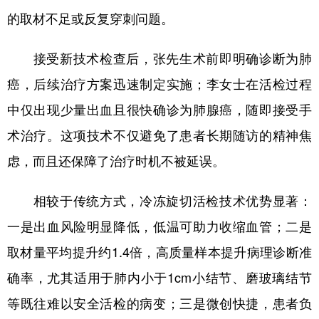
四川
贵州
云南
西藏
的取材不足或反复穿刺问题。
陕西
甘肃
青海
宁夏
接受新技术检查后，张先生术前即明确诊断为肺
新疆
内蒙古
黑龙江
癌，后续治疗方案迅速制定实施；李女士在活检过程
中仅出现少量出血且很快确诊为肺腺癌，随即接受手
多语种频道
术治疗。这项技术不仅避免了患者长期随访的精神焦
English
Español
Français
عربى
虑，而且还保障了治疗时机不被延误。
Русский язык
日本語
한국어
相较于传统方式，冷冻旋切活检技术优势显著：
Deutsch
Português
一是出血风险明显降低，低温可助力收缩血管；二是
取材量平均提升约1.4倍，高质量样本提升病理诊断准
确率，尤其适用于肺内小于1cm小结节、磨玻璃结节
等既往难以安全活检的病变；三是微创快捷，患者负