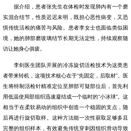
据介绍，患者张先生在体检时发现肺内有一个磨
会展
彩票
娱乐
时尚
实混合结节，性质迟迟未明，既担心恶性病变，又恐
悦读
公益
书画
一带一路
惧传统活检的痛苦与风险。患者李女士也面临类似困
亚太网
上市公司
投教基地
境，她的肺部磨玻璃结节长期无法定性，持续观察随
访让她身心俱疲。
地方频道
李剑医生团队开展的冷冻旋切活检技术为这类患
北京
天津
河北
山西
者带来转机，这项技术核心在于“先固定，后取材”。医
辽宁
吉林
上海
江苏
生将特制活检针精准定位至肺部可疑部位后，首先利
用低温使局部组织迅速凝结成一个临时的“小冰球”。这
浙江
安徽
福建
江西
相当于在柔软易动的组织中创造一个稳固的支点，随
山东
河南
湖北
湖南
后再进行旋切取样。这种方法能一次性获取足够多且
广东
广西
海南
重庆
完整的组织样本，有效避免传统穿刺因组织滑动导致