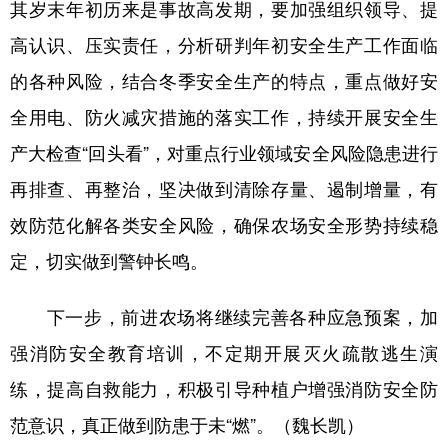
其岁末年初历来是事故高发期，要加强组织领导、提
四川
贵州
云南
西藏
高认识、压实责任，分析研判年初安全生产工作面临
陕西
甘肃
青海
宁夏
的各种风险，结合冬季安全生产的特点，重点做好安
新疆
内蒙古
黑龙江
全用电、防火减灾措施的落实工作，持续开展安全生
产大检查“回头看”，对重点行业领域安全风险隐患进行
多语种频道
再排查、再整治，坚决做到清除存量、遏制增量，有
English
Español
Français
عربى
效防范化解各类安全风险，确保农场安全形势持续稳
Русский язык
日本語
한국어
定，切实做到警钟长鸣。
Deutsch
Português
下一步，前进农场将继续完善各种应急预案，加
强消防安全教育培训，不定期开展灭火疏散逃生演
练，提高自救能力，积极引导种植户增强消防安全防
范意识，真正做到防患于未“燃”。（魏长凯）