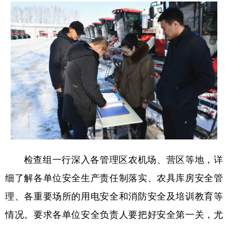
会展
彩票
娱乐
时尚
悦读
公益
书画
一带一路
亚太网
上市公司
投教基地
地方频道
北京
天津
河北
山西
辽宁
吉林
上海
江苏
检查组一行深入各管理区农机场、营区等地，详
浙江
安徽
福建
江西
细了解各单位安全生产责任制落实、农具库房安全管
山东
河南
湖北
湖南
理、各重要场所的用电安全和消防安全及培训教育等
广东
广西
海南
重庆
情况。要求各单位安全负责人要把好安全第一关，尤