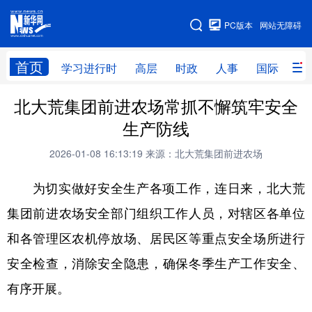
手机版
PC版本
网站无障碍
网站地图
首页
学习进行时
高层
时政
人事
国际
财
北大荒集团前进农场常抓不懈筑牢安全
学习进行时
高层
时政
人事
生产防线
国际
财经
网评
港澳
2026-01-08 16:13:19
来源：北大荒集团前进农场
台湾
思客智库
全球连线
教育
为切实做好安全生产各项工作，连日来，北大荒
科技
科普
体育
文化
集团前进农场安全部门组织工作人员，对辖区各单位
健康
军事
访谈
视频
和各管理区农机停放场、居民区等重点安全场所进行
图片
中央文件
金融
汽车
安全检查，消除安全隐患，确保冬季生产工作安全、
食品
人居
信息化
乡村振兴
有序开展。
溯源中国
城市
旅游
能源