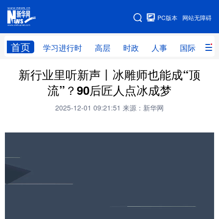
手机版
PC版本
网站无障碍
网站地图
首页
学习进行时
高层
时政
人事
国际
财
新行业里听新声丨冰雕师也能成“顶
学习进行时
高层
时政
人事
流”？90后匠人点冰成梦
国际
财经
网评
港澳
2025-12-01 09:21:51
来源：新华网
台湾
思客智库
全球连线
教育
科技
科普
体育
文化
健康
军事
访谈
视频
图片
中央文件
金融
汽车
食品
人居
信息化
乡村振兴
溯源中国
城市
旅游
能源