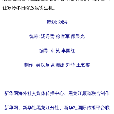
四川
贵州
云南
西藏
让寒冷冬日绽放滚烫生机。
陕西
甘肃
青海
宁夏
策划: 刘洪
新疆
内蒙古
黑龙江
统筹: 汤丹鹭 徐宜军 颜秉光
多语种频道
编导: 韩笑 李国红
English
Español
Français
عربى
制作: 吴汉章 高姗姗 刘菲 王艺睿
Русский язык
日本語
한국어
Deutsch
Português
新华网海外社交媒体传播中心、黑龙江频道联合制作
新华网、新华社黑龙江分社、新华社国际传播平台联