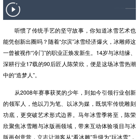
会展
彩票
娱乐
时尚
悦读
公益
书画
一带一路
听惯了传统手艺的坚守故事，你知道冰雪艺术也
亚太网
上市公司
投教基地
能凭创新出圈吗？随着“尔滨”冰雪经济爆火，冰雕师这
一曾被视作“冷门”的职业正焕发新生。14岁与冰结缘、
地方频道
深耕行业17载的90后匠人陈荣欣，便是这场冰雪热潮
中的“造梦人”。
北京
天津
河北
山西
辽宁
吉林
上海
江苏
从2008年赛事获奖的少年，到如今引领行业创新
浙江
安徽
福建
江西
的领军人，他以刀为笔、以冰为媒，既筑牢传统雕刻
功底，更突破艺术形式边界。马年冰雪季将至，陈荣
山东
河南
湖北
湖南
欣聚焦冰雪雕与冰版画领域，带来互动体验项目与冰
广东
广西
海南
重庆
版画创意营，立志让游客从“看冰雕”升级为“玩冰雪”，