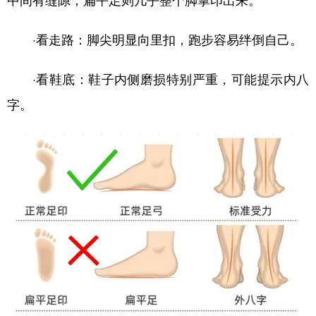
四川
贵州
云南
西藏
陕西
甘肃
青海
宁夏
·看走路：脚尖明显向里扣，跑步容易绊倒自己。
新疆
内蒙古
黑龙江
·看鞋底：鞋子内侧磨损特别严重，可能提示内八
字。
多语种频道
English
Español
Français
عربى
Русский язык
日本語
한국어
Deutsch
Português