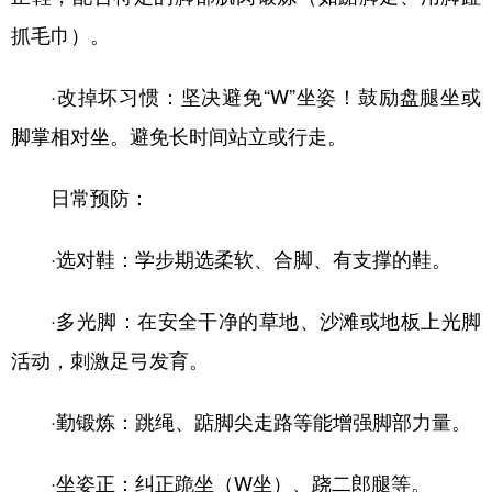
抓毛巾）。
·改掉坏习惯：坚决避免“W”坐姿！鼓励盘腿坐或
脚掌相对坐。避免长时间站立或行走。
日常预防：
·选对鞋：学步期选柔软、合脚、有支撑的鞋。
·多光脚：在安全干净的草地、沙滩或地板上光脚
活动，刺激足弓发育。
·勤锻炼：跳绳、踮脚尖走路等能增强脚部力量。
·坐姿正：纠正跪坐（W坐）、跷二郎腿等。