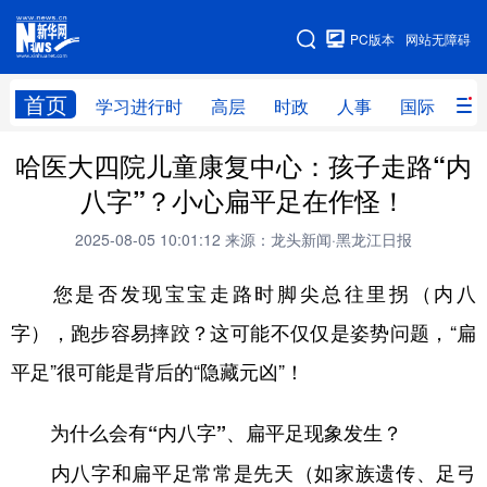
手机版
PC版本
网站无障碍
网站地图
首页
学习进行时
高层
时政
人事
国际
财
哈医大四院儿童康复中心：孩子走路“内
学习进行时
高层
时政
人事
八字”？小心扁平足在作怪！
国际
财经
网评
港澳
2025-08-05 10:01:12
来源：龙头新闻·黑龙江日报
台湾
思客智库
全球连线
教育
您是否发现宝宝走路时脚尖总往里拐（内八
科技
科普
体育
文化
字），跑步容易摔跤？这可能不仅仅是姿势问题，“扁
健康
军事
访谈
视频
平足”很可能是背后的“隐藏元凶”！
图片
中央文件
金融
汽车
为什么会有“内八字”、扁平足现象发生？
食品
人居
信息化
乡村振兴
内八字和扁平足常常是先天（如家族遗传、足弓
溯源中国
城市
旅游
能源