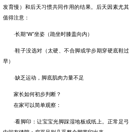
发育慢）和后天习惯共同作用的结果。后天因素尤其
会展
彩票
娱乐
时尚
值得注意：
悦读
公益
书画
一带一路
·长期“W”坐姿（跪坐时膝盖向内）
亚太网
上市公司
投教基地
·鞋子没选对（太硬、不合脚或学步期穿硬底鞋过
地方频道
早）
北京
天津
河北
山西
·缺乏运动，脚底肌肉力量不足
辽宁
吉林
上海
江苏
家长如何初步判断？
浙江
安徽
福建
江西
在家可以简单观察：
山东
河南
湖北
湖南
·看脚印：让宝宝光脚踩湿地板或纸上。正常足弓
广东
广西
海南
重庆
中间有缝隙；扁平足则几乎整个脚掌印出来。