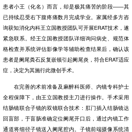
患者小王（化名）而言，却是极其痛苦的阶段——其
会展
彩票
娱乐
时尚
已持续忍受右下腹疼痛数月完成学业。家属经多方咨
悦读
公益
书画
一带一路
询获知消化内科王立国教授团队可开展ERAT技术，遂
亚太网
上市公司
投教基地
紧急联系。经王立国教授团队详细询问病史、规范体
格检查并系统评估影像学等辅助检查结果后，确认该
地方频道
患者是阑尾粪石反复嵌顿引起阑尾炎，符合ERAT适应
症，决定为其施行此微创手术。
北京
天津
河北
山西
辽宁
吉林
上海
江苏
在完善的术前准备及麻醉科医师、内镜专科护士
全程保障下，由王立国教授主刀进行操作。手术采用
浙江
安徽
福建
江西
结肠镜联合子镜的双镜联合技术：肛门插入结肠镜达
山东
河南
湖北
湖南
回盲部，于盲肠准确定位阑尾开口后，通过内镜工作
广东
广西
海南
重庆
通道将细径子镜送入阑尾腔内。子镜前端摄像系统清