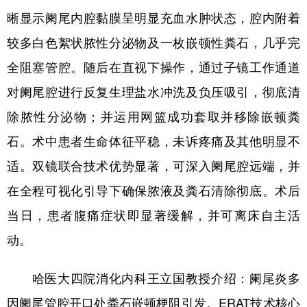
四川
贵州
云南
西藏
晰显示阑尾内腔黏膜呈明显充血水肿状态，腔内附着
陕西
甘肃
青海
宁夏
较多白色絮状脓性分泌物及一枚嵌顿性粪石，几乎完
新疆
内蒙古
黑龙江
全阻塞管腔。随后在直视下操作，通过子镜工作通道
对阑尾腔进行反复生理盐水冲洗及负压吸引，彻底清
多语种频道
除脓性分泌物；并运用网篮成功套取并移除嵌顿粪
石。术中患者生命体征平稳，未诉疼痛及其他明显不
English
Español
Français
عربى
适。双镜联合技术优势显著，可深入阑尾腔远端，并
Русский язык
日本語
한국어
在全程可视化引导下确保脓液及粪石清除彻底。术后
Deutsch
Português
当日，患者腹痛症状即显著缓解，并可离床自主活
动。
哈医大四院消化内科王立国教授介绍：阑尾炎多
因阑尾管腔开口处粪石嵌顿梗阻引发。ERAT技术核心