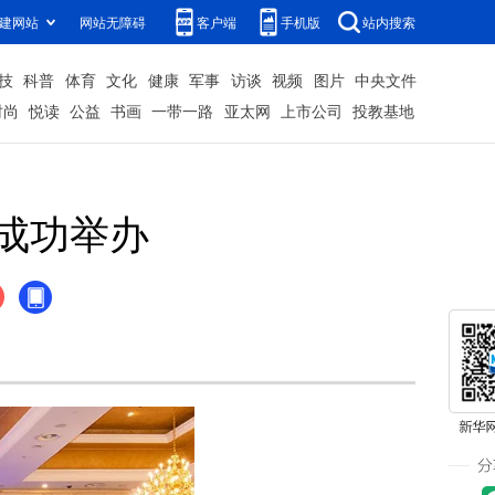
建网站
网站无障碍
客户端
手机版
站内搜索
技
科普
体育
文化
健康
军事
访谈
视频
图片
中央文件
时尚
悦读
公益
书画
一带一路
亚太网
上市公司
投教基地
成功举办