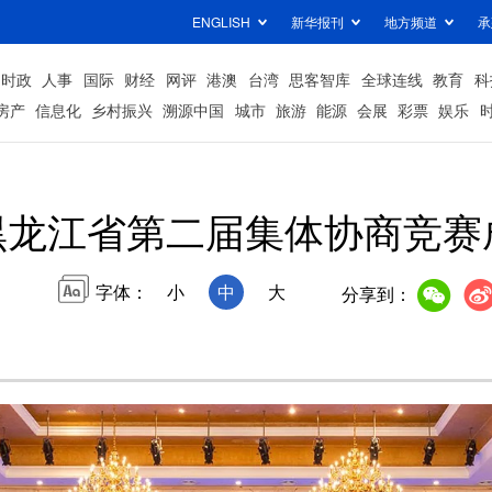
ENGLISH
新华报刊
地方频道
承
时政
人事
国际
财经
网评
港澳
台湾
思客智库
全球连线
教育
科
房产
信息化
乡村振兴
溯源中国
城市
旅游
能源
会展
彩票
娱乐
黑龙江省第二届集体协商竞赛
字体：
小
中
大
分享到：